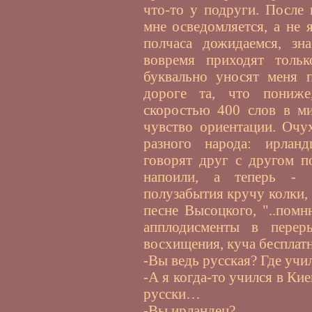
что-то у подруги. После
мне осведомляется, а не 
полчаса дожидаемся, зн
вовремя приходят толь
буквально уносят меня 
дороге та, что пониже
скоростью 400 слов в ми
чувство ориентации. Очу
разного народа: ирлан
говорят друг с другом п
напоили, а теперь - 
полузабытия кручу колки, 
песне Высоцкого, "..помн
апплодисменты в перер
восхищения, куча бесплат
-Вы ведь русская? Где учи
-А я когда-то учился в Ки
русски…
-Вы ирландец?