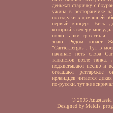
деньжат старичку с боур
ужина в ресторанчике на
посиделки в домашней об
первый концерт. Весь д
который к вечеру мне удал
полю танки грохотали…".
знаю. Рядом топает Ж
"Carrickfergus". Тут в мо
начинаю петь слова Car
танкистов возле танка. 
подхватывают песню и во
оглашают ратгарские о
ирландцев читается дикая
по-русски, тут же вскри
© 2005 Anastassia P
Designed by Meldis, pro