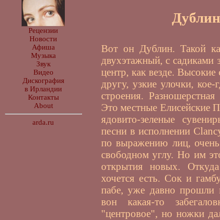
Дублин
Рецензии
Новости
Вот он Дублин. Такой ка
Афиша
Музыка
двухэтажный, с садиками з
Звук
центр, как везде. Высокие
Видео
Дискография
другу, узкие улочки, кое
в Ирландии
строения. Разношерстная 
Контакты
Это местные Елисейские П
About
ядовито-зеленые сувени
arda.ru
песни в исполнении Clancy
по выражению лиц, очень
свободном углу. Но им эт
открытия новых. Откуда
хочется есть. Сок и гамб
пабе, уже давно прошли 
вон какая-то забегалов
"центровое", но ножки да