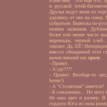
а они мне: "Это еще что, 
и русской тетей-бегемот
Друзья ведут меня по торг
удаляясь от нее на север.
собратьев. Вывеска по-рус
помню названия. Дублин
более или менее чисто вы
маринады, черный хлеб…
хватает. Да, ЕЁ! Непорядо
вместо обещанной тети с
вычисливший нас
сразу
.
- Привет.
- А где????
- Привет. Вообще-то нет
home!)
- А "Столичная" имеется?
- К сожалению… Но могу
Не наш цвет и размер. В
гордого Юга из окна рюмо