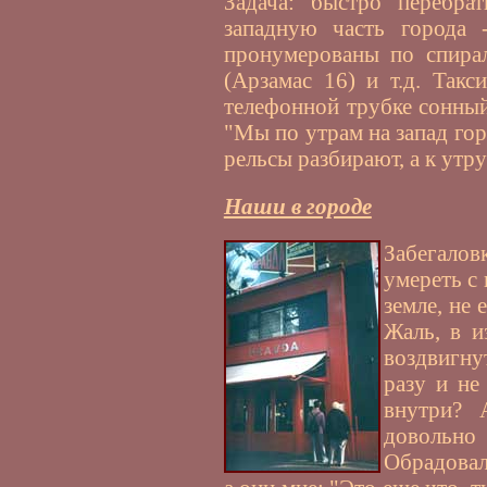
Задача: быстро перебрат
западную часть города
пронумерованы по спирал
(Арзамас 16) и т.д. Такс
телефонной трубке сонны
"Мы по утрам на запад гор
рельсы разбирают, а к утру
Наши в городе
Забегало
умереть с
земле, не
Жаль, в и
воздвигну
разу и не
внутри? 
доволь
Обрадовал