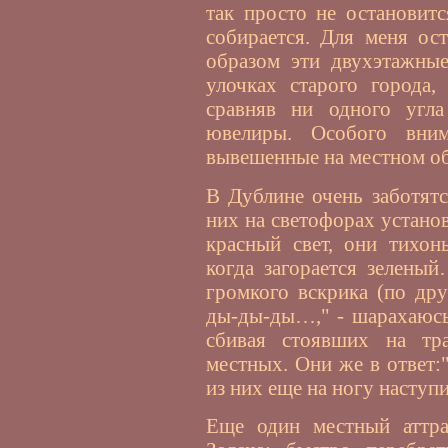
так просто не остановитс
собирается. Для меня ост
образом эти двухэтажны
улочках старого города,
сравняв ни одного угла
ювелиры. Особого вни
вывешенные на местном об
В Дублине очень заботят
них на светофорах устано
красный свет, они тихон
когда загорается зелены
громкого вскрика (по др
ды-ды-ды…," - шарахаюсь
сбивая стоявших на тра
местных. Они же в ответ:
из них еще на ногу наступи
Еще один местный аттрак