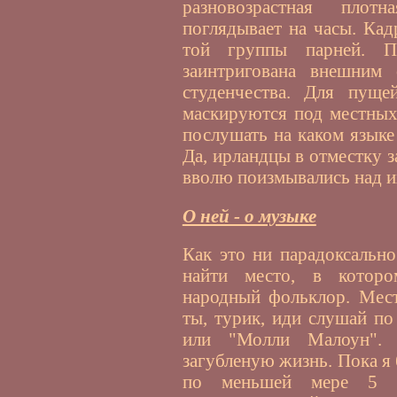
разновозрастная плот
поглядывает на часы. Кад
той группы парней. П
заинтригована внешним 
студенчества. Для пуще
маскируются под местных
послушать на каком языке 
Да, ирландцы в отместку з
вволю поизмывались над и
О ней - о музыке
Как это ни парадоксально
найти место, в котор
народный фольклор. Мест
ты, турик, иди слушай по 
или "Молли Малоун". 
загубленую жизнь. Пока я 
по меньшей мере 5 у