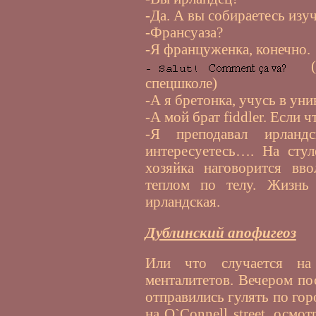
-Да. А вы собираетесь изу
-Франсуаза?
-Я француженка, конечно.
(во
спецшколе)
-А я бретонка, учусь в уни
-А мой брат fiddler. Если 
-Я преподавал ирланд
интересуетесь…. На стул
хозяйка наговорится вво
теплом по телу. Жизнь 
ирландская.
Дублинский апофигеоз
Или что случается на
менталитетов. Вечером по
отправились гулять по го
на O`Connell street, осмо