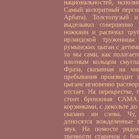
национальностей, исполн
Самый колоритный персона
Арбата). Толстопузый 
выделывал совершенно 
ножками и распевал тру
ирландской труженицы
румынских цыган с детями
то мы сами, как полагает
плотным кольцом смугл
Фраза, сказанная на чи
пребывания производит 
цыгане мгновенно раствор
отстает. На перекрестке, 
стоит бронзовая САМА.
корзинками, с декольте до
сказано ни слова. Чу,
доносятся вожделенные з
звук. На помосте рядо
трезвости старичок с бо