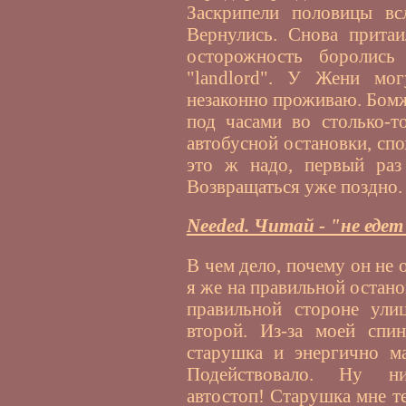
Заскрипели половицы вс
Вернулись. Снова прита
осторожность боролис
"landlord". У Жени мо
незаконно проживаю. Бомж
под часами во столько-т
автобусной остановки, сп
это ж надо, первый раз
Возвращаться уже поздно.
Needed. Читай - "не едет
В чем дело, почему он не 
я же на правильной остано
правильной стороне ули
второй. Из-за моей спи
старушка и энергично м
Подействовало. Ну ни
автостоп! Старушка мне те