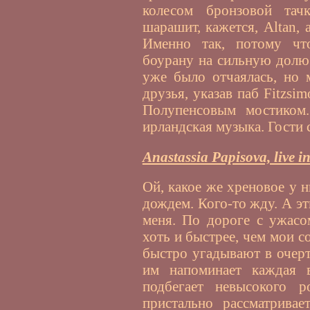
колесом бронзовой тач
шарашит, кажется, Altan, 
Именно так, потому чт
боурану на сильную долю
уже было отчаялась, но 
друзья, указав паб Fitzs
Полупенсовым мостико
ирландская музыка. Гости с
Anastassia Papisova, live in
Ой, какое же хреновое у 
дождем. Кого-то жду. А эт
меня. По дороге с ужасо
хоть и быстрее, чем мои с
быстро угадывают в очерт
им напоминает каждая 
подбегает невысокого 
пристально рассматривае