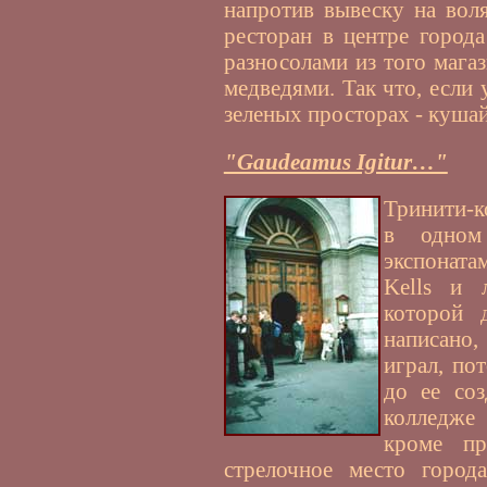
напротив вывеску на вол
ресторан в центре город
разносолами из того мага
медведями. Так что, если 
зеленых просторах - кушай
"Gaudeamus Igitur…"
Тринити-к
в одном
экспонат
Kells и 
которой 
написано,
играл, по
до ее соз
колледже
кроме пр
стрелочное место горо