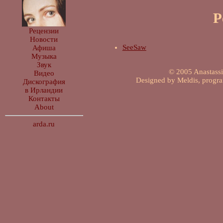
Р
Рецензии
Новости
SeeSaw
Афиша
Музыка
Звук
© 2005 Anastassia
Видео
Designed by Meldis, progr
Дискография
в Ирландии
Контакты
About
arda.ru