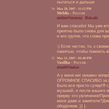
пытаться и дальше
54
May 28, 2007 - 11:12 PM
Meldis
- Россия
meldiss@pisem.net
-
Мой сайт
И вам спасибо! Мы уже вт
приятно было снова для ва
и его группе, что снова пр
:) Если честно, то, к сво
памятью, чтобы помнить ви
55
May 21, 2007 - 02:40 PM
Vasilka
- Россия
aliga69@mail.ru
А у меня нет никаких вопр
ОГРОМНОЕ СПАСИБО за ва
Было все просто супер!Я 
музыкой, и после вашего 
прерву это увлечение!При
меня даже и заметили?Дев
ободочком :)) ).