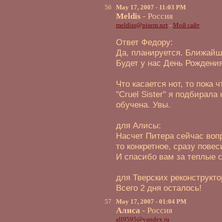
56
May 17, 2007 - 11:03 PM
Meldis
- Россия
meldiss@pisem.net
-
Мой сайт
Ответ Федору:
Да, планируется. Ближайши
Будет у нас День Рождения 
Что касается нот, то пока 
"Cruel Sister" я подбирала
обучена. Увы.
для Алисы:
Насчет Питера сейчас вопр
то конкретное, сразу пове
И спасибо вам за теплые с
для Тверских реконструктор
Всего 2 дня осталось!
57
May 17, 2007 - 01:04 PM
Алиса
- Россия
all9595@yandex.ru