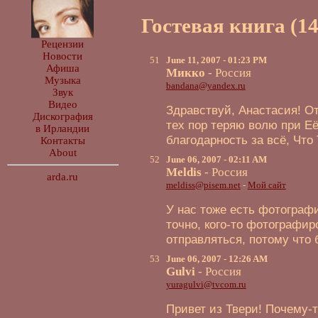
Гостевая книга (14
Рецензии
Новости
51
June 11, 2007 - 01:23 PM
Афиша
Микко
- Россия
Музыка
bandana@yandex.ru
Звук
Видео
Здравствуй, Анастасия! От
Дискография
тех пор теряю волю при Её 
в Ирландии
благодарность за всё, Что
Контакты
About
52
June 06, 2007 - 02:11 AM
Meldis
- Россия
arda.ru
meldiss@pisem.net
-
Мой сайт
У нас тоже есть фотограф
точно, кого-то фотографир
отправляться, потому что
53
June 06, 2007 - 12:26 AM
Gulvi
- Россия
yuragulvi@tvcom.ru
Привет из Твери! Почему-