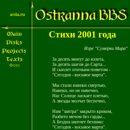
arda.ru
Стихи 2001 года
Игре "Сумерки Мира"
За десять минут до взлета,
За десять шагов до Сарта...
Фото
И сыплет птичьим пометом -
"Сегодня - восьмое марта".
Мы стали навеки смертью,
Навеки, но не навечно,
Нас Солнце ласкает плетью,
А звезды молчат беспечно,
Нам "завтра" закрыто криком,
Разбито мечом без гарды...
А Бездна шепчет безлико:
"Сегодня - восьмое марта".