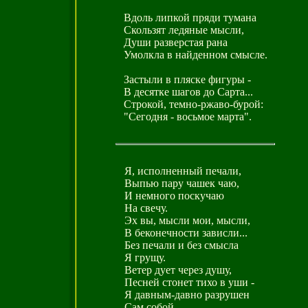
Вдоль липкой пряди тумана
Скользят ледяные мысли,
Души разверстая рана
Умолкла в найденном смысле.
Застыли в пляске фигуры -
В десятке шагов до Сарта...
Строкой, темно-ржаво-бурой:
"Сегодня - восьмое марта".
Я, исполненный печали,
Выпью пару чашек чаю,
И немного поскучаю
На свечу.
Эх вы, мысли мои, мысли,
В беконечности зависли...
Без печали и без смысла
Я грущу.
Ветер дует через душу,
Песней стонет тихо в уши -
Я давным-давно разрушен
Сам собой.