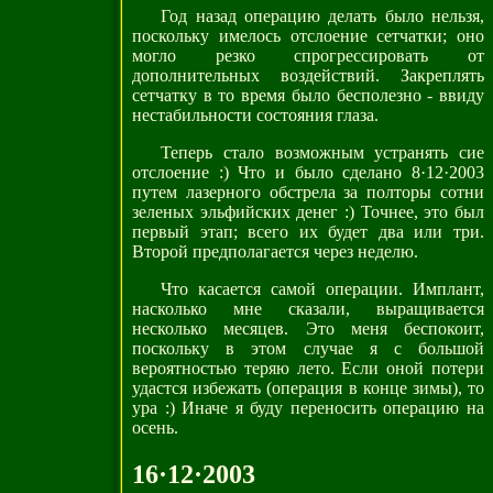
Год назад операцию делать было нельзя,
поскольку имелось отслоение сетчатки; оно
могло резко спрогрессировать от
дополнительных воздействий. Закреплять
сетчатку в то время было бесполезно - ввиду
нестабильности состояния глаза.
Теперь стало возможным устранять сие
отслоение :) Что и было сделано 8·12·2003
путем лазерного обстрела за полторы сотни
зеленых эльфийских денег :) Точнее, это был
первый этап; всего их будет два или три.
Второй предполагается через неделю.
Что касается самой операции. Имплант,
насколько мне сказали, выращивается
несколько месяцев. Это меня беспокоит,
поскольку в этом случае я с большой
вероятностью теряю лето. Если оной потери
удастся избежать (операция в конце зимы), то
ура :) Иначе я буду переносить операцию на
осень.
16·12·2003