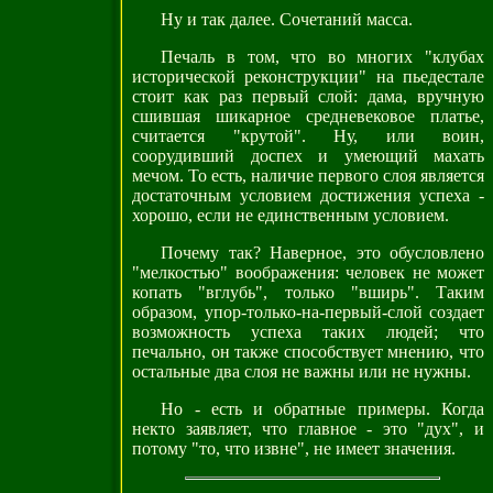
Ну и так далее. Сочетаний масса.
Печаль в том, что во многих "клубах
исторической реконструкции" на пьедестале
стоит как раз первый слой: дама, вручную
сшившая шикарное средневековое платье,
считается "крутой". Ну, или воин,
соорудивший доспех и умеющий махать
мечом. То есть, наличие первого слоя является
достаточным условием достижения успеха -
хорошо, если не единственным условием.
Почему так? Наверное, это обусловлено
"мелкостью" воображения: человек не может
копать "вглубь", только "вширь". Таким
образом, упор-только-на-первый-слой создает
возможность успеха таких людей; что
печально, он также способствует мнению, что
остальные два слоя не важны или не нужны.
Но - есть и обратные примеры. Когда
некто заявляет, что главное - это "дух", и
потому "то, что извне", не имеет значения.