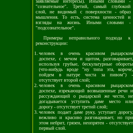
заявляемые интересы). Иными словами -
"сознательное". Третий, самый глубокий
слой, не видимый с поверхности - образ
мышления. То есть, система ценностей и
взгляды на жизнь. Иными словами -
"подсознательное".
Примеры неправильного подхода к
реконструкции:
человек в очень красивом рыцарском
доспехе, с мечом и щитом, разговаривает,
используя грубые, бескультурные обороты
(что-нибудь вроде "ну типа эта, короче,
пойдем в натуре чиста за пивом") -
отсутствует второй слой;
человек в очень красивом рыцарском
доспехе, изрекающий возвышенные речи и
рассуждающий о рыцарской же чести, не
догадывается уступить даме место или
дорогу - отсутствует третий слой;
человек подает даме руку, уступает дорогу,
вежливо и красиво разговаривает, но при
этом небрит, грязен, неопрятен - отсутствует
первый слой.