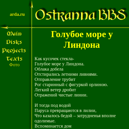
arda.ru
Голубое море у
Линдона
Как кусочек стекла-
Голубое море у Линдона.
Фото
Облака добела
Отстирались летними ливнями.
Отправление трубит
Рог старинный с фигуркой орлиною.
Легкий ветер дробит
Отражений чистые линии.
И тогда под водой
Паруса превращаются в лилии,
Что казалось бедой – затрудненья вполне
одолимые.
Вспоминается дом