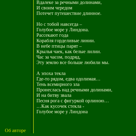
Вдалеке за речными долинами,
И своим чередом
Потечет путешествие длинное.
Но с тобой навсегда –
Голубое море у Линдона.
Рассекают года
Корабля горделивые линии.
В небе птицы парят –
Крылья чаек, как белые лилии.
Час за часом, подряд,
Эту землю все больше любили мы.
А эпоха текла
Где-то рядом, едва одолимая…
Тень всемирного зла
Пронеслась над речными долинами,
И на битву звала
Песня рога с фигуркой орлиною…
…Как кусочек стекла -
Голубое море у Линдона
Об авторе