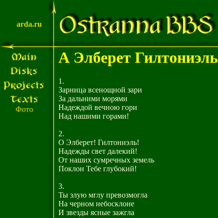
arda.ru
А Элберет Гилтониэль
1.
Зарница всенощной зари
За дальними морями
Надеждой вечною гори
Фото
Над нашими горами!
2.
О Элберет! Гилтониэль!
Надежды свет далекий!
От наших сумречных земель
Поклон Тебе глубокий!
3.
Ты злую мглу превозмогла
На черном небосклоне
И звезды ясные зажгла