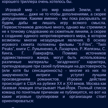
хорошего триллера очень хотелось бы.
Игровой мир - это мир нашей Земли, но с
некоторыми… даже не то чтобы дополнениями, а скорее
допущениями. Какими именно - мы пока раскрывать не
будем, дабы не лишать игру всякого смысла.
Первоисточников довольно много, однако мы стремимся
не к точному следованию их сюжетным линиям, а скорее
к созданию единого непротиворечивого мира, в котором
возможны многие незаурядные явления. В основу
игрового сюжета положены фильмы "X-Files", "Twin
Peaks", книги С. Лукьяненко, А. Лазарчука, Р. Желязны, С.
Кинга, Г. Лавкрафта. Помимо источников
художественного жанра, могут быть использованы
различные материалы "загадочного" характера,
претендовавшие при своей публикации на достоверность
(или хотя бы сенсационность) - многие из них по
закрученности интриги не уступят лучшим
произведениям романистов. Игровое действие
происходит в США на рубеже XX и XXI веков. Москва как
базовая локация отыгрывает Нью-Йорк. Полный список
команд по понятным причинам не публикуется, но вот на
какие игровые группировки и организации стоит
ориентироваться: