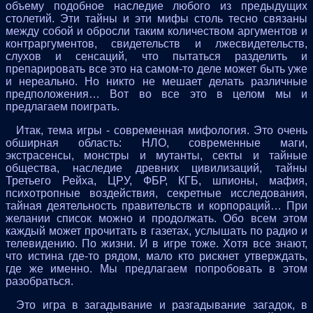
объему подобное наследие любого из предыдущих
столетий. Эти тайны и эти мифы столь тесно связаны
между собой и обросли таким количеством аргументов и
контраргументов, свидетельств и лжесвидетельств,
слухов и сенсаций, что пытаться разделить и
препарировать все это на самом-то деле может быть уже
и нереально. Но никто не мешает делать различные
предположения… Вот во все это в целом мы и
предлагаем поиграть.
Итак, тема игры - современная мифология. Это очень
обширная область: НЛО, современные маги,
экстрасенсы, монстры и мутанты, секты и тайные
общества, наследие древних цивилизаций, тайны
Третьего Рейха, ЦРУ, ФБР, КГБ, шпионы, мафия,
психотропные воздействия, секретные исследования,
тайная деятельность правительств и корпораций… При
желании список можно и продолжать. Обо всем этом
каждый может прочитать в газетах, услышать по радио и
телевидению. По жизни. И в игре тоже. Хотя все знают,
что истина где-то рядом, мало кто рискнет утверждать,
где же именно. Мы предлагаем попробовать в этом
разобраться.
Это игра в загадывание и разгадывание загадок, в