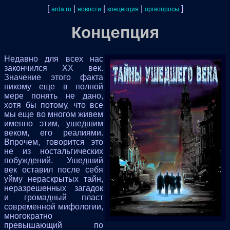
[
|
|
|
]
arda.ru
новости
концепция
оргвопросы
Концепция
Недавно для всех нас
закончился ХХ век.
Значение этого факта
никому еще в полной
мере понять не дано,
хотя бы потому, что все
мы еще во многом живем
именно этим, ушедшим
веком, его реалиями.
Впрочем, говорится это
не из ностальгических
побуждений. Ушедший
век оставил после себя
уйму нераскрытых тайн,
неразрешенных загадок
и громадный пласт
современной мифологии,
многократно
превышающий по