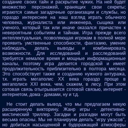
создание своих тайн и раскрытие чужих. На ней будет
множество персонажей, хранящих свои секреты;
играются самые загадочные организации и службы, но
гораздо интереснее на наш взгляд играть обычного
человека, журналиста или инженера, сыщика или
ученого, который так или иначе оказался причастен к
невероятным событиям и тайнам. Игра прежде всего
интеллектуальная, позволяющая игрокам в полной мере
проявить умственные способности, фантазию, умение
наблюдать, делать выводы и комбинировать
возможности. Для исследований и расследований
требуется немалое время и мощные информационные
каналы, поэтому игра делается городской и имеет
продолжительность приблизительно в полтора месяца.
Это способствует также и созданию нужного антуража,
т.к. играть мегаполис ХХ века гораздо проще в
мегаполисе ХХI века, чем, скажем, в лесу. При этом
сотовая связь отыгрывается сотовой связью, интернет -
интернетом, дома - домами, ну и т.д.
Не стоит делать вывод, что мы предлагаем некую
расширенную викторину. Жанр игры - детективно-
мистический триллер. Загадки и разгадки могут быть
весьма опасны. Мы не планируем делать "игру ужасов",
но добиться насыщенной и будоражащей атмосферы