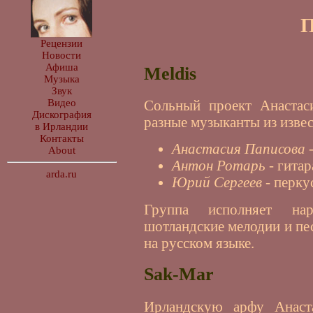
П
Рецензии
Новости
Афиша
Meldis
Музыка
Звук
Сольный проект Анастас
Видео
Дискография
разные музыканты из извес
в Ирландии
Контакты
Анастасия Паписова
-
About
Антон Ротарь
- гитар
arda.ru
Юрий Сергеев
- перку
Группа исполняет нар
шотландские мелодии и пес
на русском языке.
Sak-Mar
Ирландскую арфу Анаст