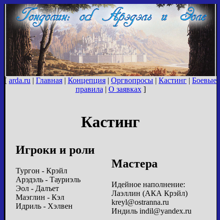
[
arda.ru
|
Главная
|
Концепция
|
Оргвопросы
|
Кастинг
|
Боевые
правила
|
О заявках
]
Кастинг
Игроки и роли
Мастера
Тургон - Крэйл
Арэдэль - Тауриэль
Идейное наполнение:
Эол - Далъет
Лаэллин (АКА Крэйл)
Маэглин - Кэл
kreyl@ostranna.ru
Идриль - Хэлвен
Индиль indil@yandex.ru