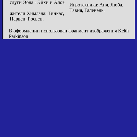
слуги Эола - Эйхи и Алоэ
Игротехника: Аня, Люба,
Тавия, Галенэль.
жители Химлада: Тинкас,
Нарвен, Росвен.
В оформлении использован фрагмент изображения Keith
Parkinson