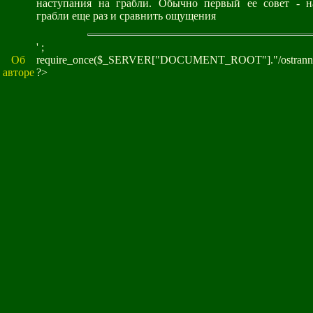
наступания на грабли. Обычно первый ее совет - н
грабли еще раз и сравнить ощущения
' ;
Об
require_once($_SERVER["DOCUMENT_ROOT"]."/ostranna/
авторе
?>