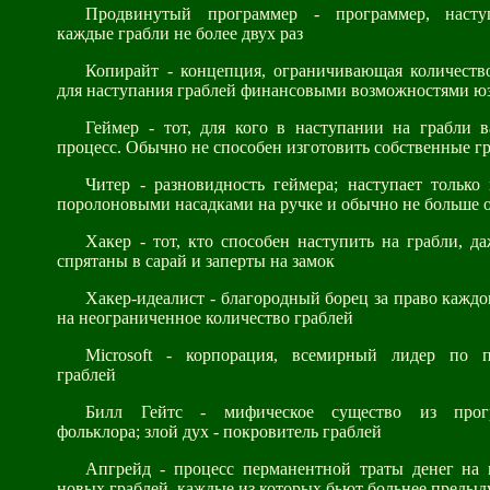
Продвинутый программер - программер, наст
каждые грабли не более двух раз
Копирайт - концепция, ограничивающая количеств
для наступания граблей финансовыми возможностями ю
Геймер - тот, для кого в наступании на грабли в
процесс. Обычно не способен изготовить собственные г
Читер - разновидность геймера; наступает только
поролоновыми насадками на ручке и обычно не больше о
Хакер - тот, кто способен наступить на грабли, д
спрятаны в сарай и заперты на замок
Хакер-идеалист - благородный борец за право каждо
на неограниченное количество граблей
Microsoft - корпорация, всемирный лидер по п
граблей
Билл Гейтс - мифическое существо из прогр
фольклора; злой дух - покровитель граблей
Апгрейд - процесс перманентной траты денег на 
новых граблей, каждые из которых бьют больнее преды