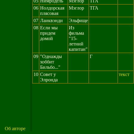
05
Нимродель
Мэглор
ТГА
06
Нолдорская
Мэглор
ТГА
плясовая
07
Лаиквэнди
Эльфище
08
Если мы
Из
придем
фильма
домой
"15-
летний
капитан"
09
"Однажды
Г
хоббит
Бильбо..."
10
Совет у
текст
Элронда
Об авторе