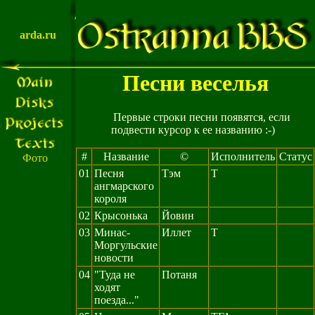
arda.ru
Песни веселья
Первые строки песни появятся, если
подвести курсор к ее названию :-)
#
Название
©
Исполнитель
Статус
Фото
01
Песня
Тэм
Т
ангмарского
короля
02
Крысонька
Йовин
03
Минас-
Иллет
Т
Моргульские
новости
04
"Туда не
Потаня
ходят
поезда..."