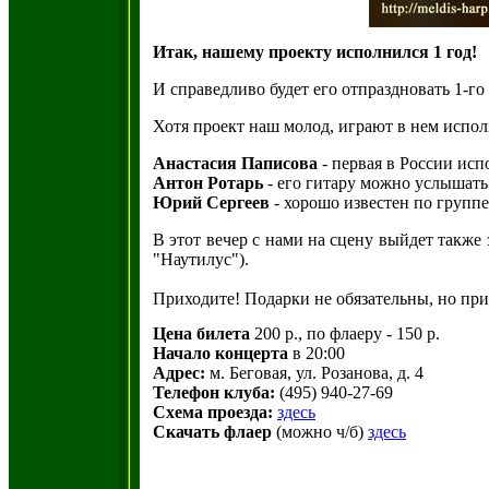
Итак, нашему проекту исполнился 1 год!
И справедливо будет его отпраздновать 1-го
Хотя проект наш молод, играют в нем испо
Анастасия Паписова
- первая в России исп
Антон Ротарь
- его гитару можно услышать
Юрий Сергеев
- хорошо известен по группе 
В этот вечер с нами на сцену выйдет такж
"Наутилус").
Приходите! Подарки не обязательны, но пр
Цена билета
200 р., по флаеру - 150 р.
Начало концерта
в 20:00
Адрес:
м. Беговая, ул. Розанова, д. 4
Телефон клуба:
(495) 940-27-69
Схема проезда:
здесь
Скачать флаер
(можно ч/б)
здесь