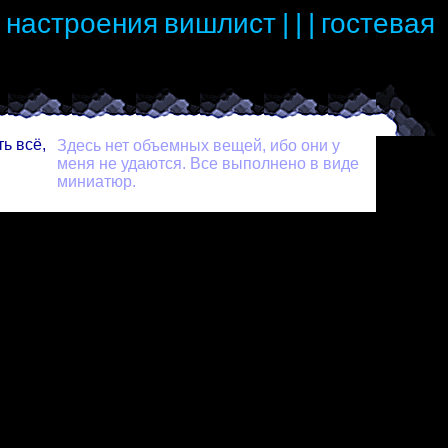
настроения
вишлист
|
|
|
гостевая
ь всё,
Здесь нет объемных вещей, ибо они у
меня не удаются. Все выполнено в виде
миниатюр.