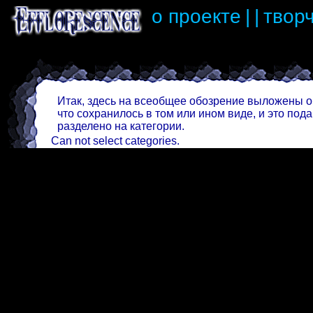
о проекте
|
|
твор
Итак, здесь на всеобщее обозрение выложены об
что сохранилось в том или ином виде, и это пода
разделено на категории.
Can not select categories.