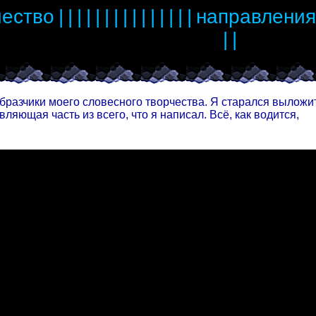
чество
|
|
|
|
|
|
|
|
|
|
|
|
|
|
|
направления
|
|
разчики моего словесного творчества. Я старался выложит
вляющая часть из всего, что я написал. Всё, как водится,